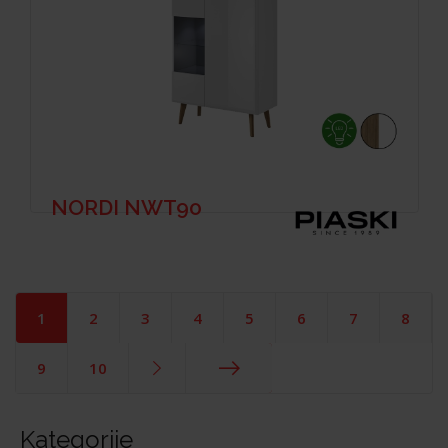
NORDI NWT90
1
2
3
4
5
6
7
8
9
10
End
Kategorije