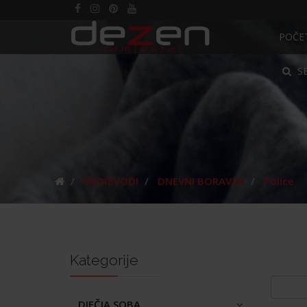
POČE
S
PROIZVODI
DNEVNI BORAVAK
Police
Kategorije
DJEČJA SOBA