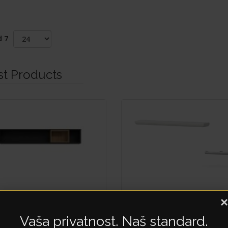
d 7
st Products
GH
EVERGREEN
×
CK
VP
Vaša privatnost. Naš standard.
97