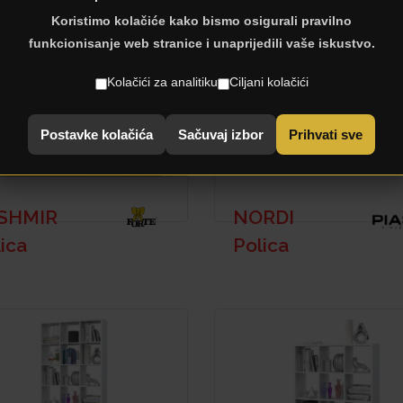
Koristimo kolačiće kako bismo osigurali pravilno
funkcionisanje web stranice i unaprijedili vaše iskustvo.
Kolačići za analitiku
Ciljani kolačići
Postavke kolačića
Sačuvaj izbor
Prihvati sve
SHMIR
NORDI
ica
Polica