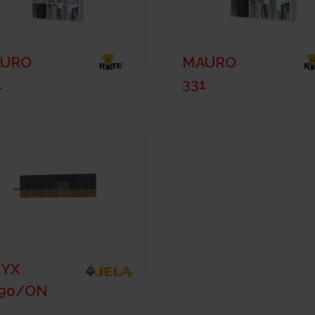
URO
MAURO
1
331
YX
90/ON