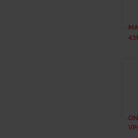
MA
43
ON
VP