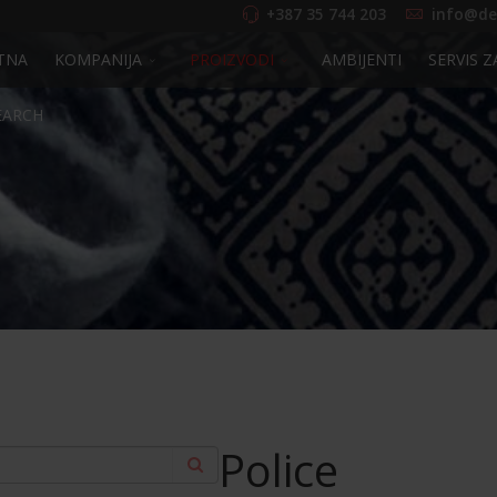
+387 35 744 203
info@de
TNA
KOMPANIJA
PROIZVODI
AMBIJENTI
SERVIS Z
EARCH
Police