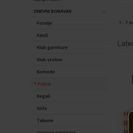
DNEVNI BORAVAK
1 - 7 o
Fotelje
Kauči
Late
Klub garniture
Klub stolovi
Komode
Police
Regali
Sofe
HI
Taburei
RO
M1
Ugaone garniture