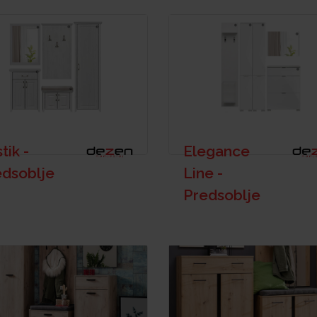
tik -
Elegance
edsoblje
Line -
Predsoblje