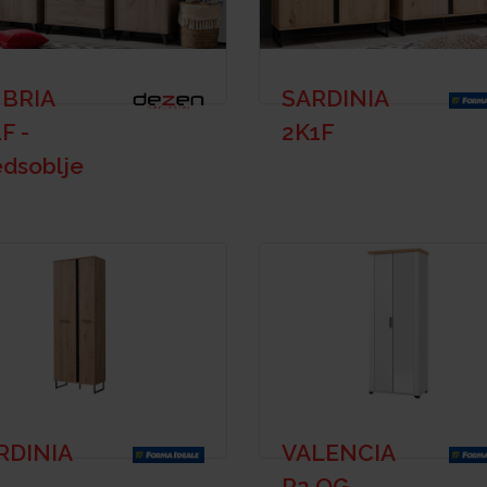
BRIA
SARDINIA
F -
2K1F
edsoblje
RDINIA
VALENCIA
P2 OG