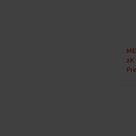
ME
2K
Pr