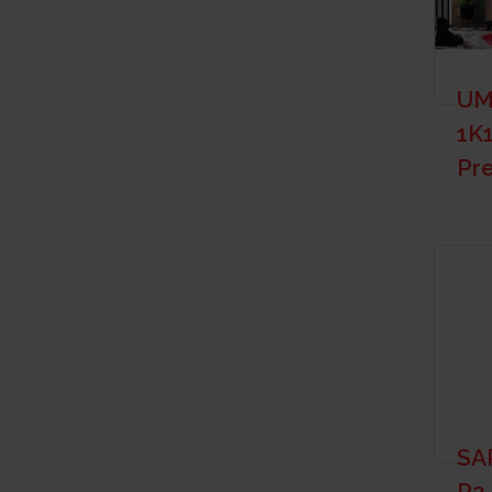
UM
1K1
Pr
SA
P2