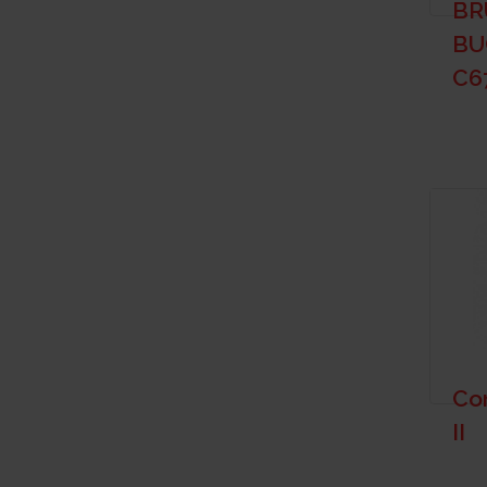
BR
BU
C6
Co
II