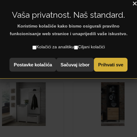
×
Vaša privatnost. Naš standard.
Koristimo kolačiće kako bismo osigurali pravilno
funkcionisanje web stranice i unaprijedili vaše iskustvo.
Kolačići za analitiku
Ciljani kolačići
-04
EVERGREEN
OG
Postavke kolačića
Sačuvaj izbor
Prihvati sve