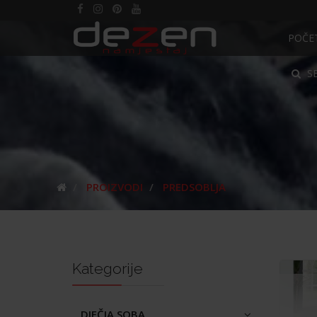
POČE
S
PROIZVODI
PREDSOBLJA
Kategorije
DJEČJA SOBA