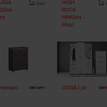
UGIA
HIGH
GD01 -
ROCK
70
HRKD01 -
M197
ntempo
ODISEJ 3V