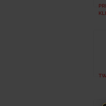
PR
KL
TW