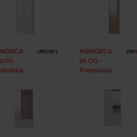
NORCA
MENORCA
 2OG -
1K OG -
edsoblje
Predsoblje