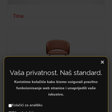
Tina
×
Vaša privatnost. Naš standard.
Koristimo kolačiće kako bismo osigurali pravilno
funkcionisanje web stranice i unaprijedili vaše
iskustvo.
Odessa
Kolačići za analitiku