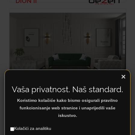
DION II
×
Vaša privatnost. Naš standard.
AMBER TDF
Koristimo kolačiće kako bismo osigurali pravilno
funkcionisanje web stranice i unaprijedili vaše
iskustvo.
Kolačići za analitiku