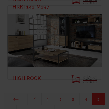
HRKT141-M197
HIGH ROCK
1
2
3
4
5