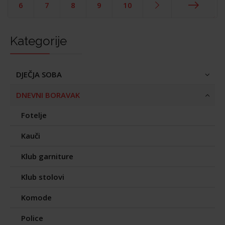
Start
6
7
8
9
10
End
Kategorije
DJEČJA SOBA
DNEVNI BORAVAK
Fotelje
Kauči
Klub garniture
Klub stolovi
Komode
Police