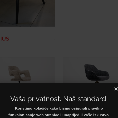
RIUS
×
Vaša privatnost. Naš standard.
Koristimo kolačiće kako bismo osigurali pravilno
RROS
BONNA
funkcionisanje web stranice i unaprijedili vaše iskustvo.