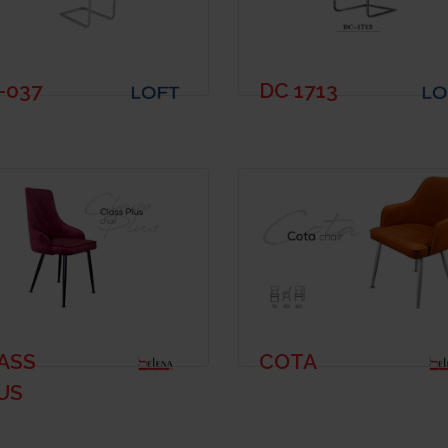
-037
DC 1713
ASS
COTA
US