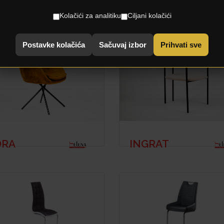
Kolačići za analitiku
Ciljani kolačići
Postavke kolačića
Sačuvaj izbor
Prihvati sve
INGRAT
ORA