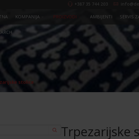
+387 35 744 203
info@de
TNA
KOMPANIJA
PROIZVODI
AMBIJENTI
SERVIS Z
EARCH
zarijske stolice
Trpezarijske s