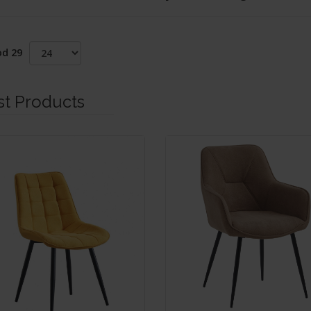
od 29
st Products