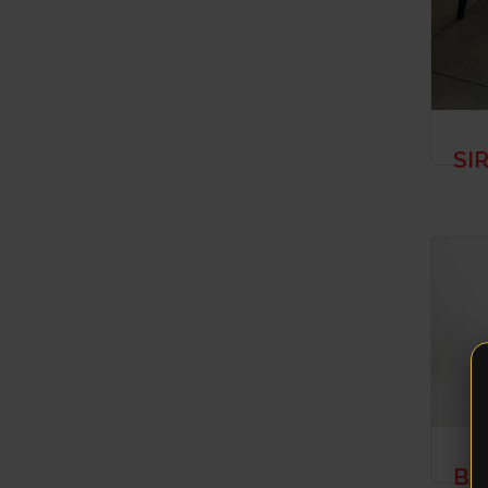
SI
BA