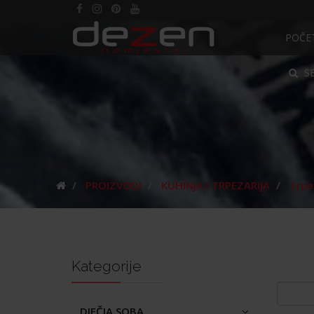
POČE
S
PROIZVODI
KUHINJA I TRPEZARIJA
Trpe
Kategorije
DJEČJA SOBA