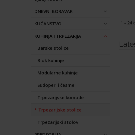
DNEVNI BORAVAK
1 - 24 
KUĆANSTVO
KUHINJA I TRPEZARIJA
Late
Barske stolice
Blok kuhinje
Modularne kuhinje
Sudoperi i česme
Trpezarijske komode
Trpezarijske stolice
Trpezarijski stolovi
PREDSOBLJA