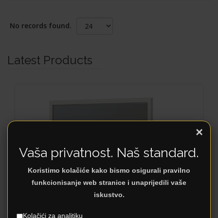
No records found.
Latest Products
×
Vaša privatnost. Naš standard.
Koristimo kolačiće kako bismo osigurali pravilno
funkcionisanje web stranice i unaprijedili vaše
iskustvo.
EVERGREEN OG
Kolačići za analitiku