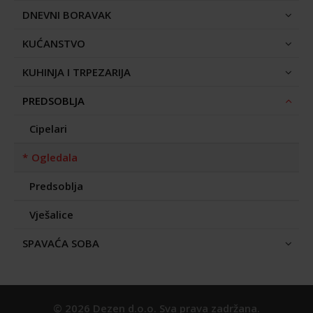
DNEVNI BORAVAK
KUĆANSTVO
KUHINJA I TRPEZARIJA
PREDSOBLJA
Cipelari
Ogledala
Predsoblja
Vješalice
SPAVAĆA SOBA
© 2026 Dezen d.o.o. Sva prava zadržana.