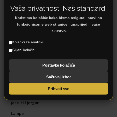
i deke
Vaša privatnost. Naš standard.
Koristimo kolačiće kako bismo osigurali pravilno
funkcionisanje web stranice i unaprijedili vaše
iskustvo.
No records found.
Kategorije
Kolačići za analitiku
Ciljani kolačići
DJEČJA SOBA
Postavke kolačića
DNEVNI BORAVAK
Sačuvaj izbor
KUĆANSTVO
Prihvati sve
Dekoracija
Jastuci i jorgani
Lampe