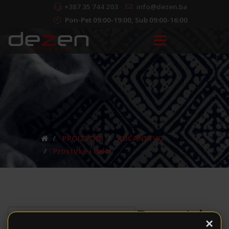
+387 35 744 203
info@dezen.ba
Pon-Pet 09:00-19:00, Sub 09:00-16:00
PROIZVODI
KUĆANSTVO
Prostirke i deke
Prostirke
×