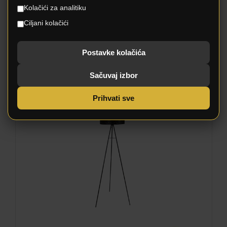
Kolačići za analitiku
Ciljani kolačići
Postavke kolačića
EGON 54650-1SB
Sačuvaj izbor
Prihvati sve