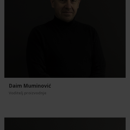
Email: -daim@dezen.ba
Kontakt broj: +387 63 399 913
Daim Muminović
Voditelj proizvodnje
Amira Kalajac