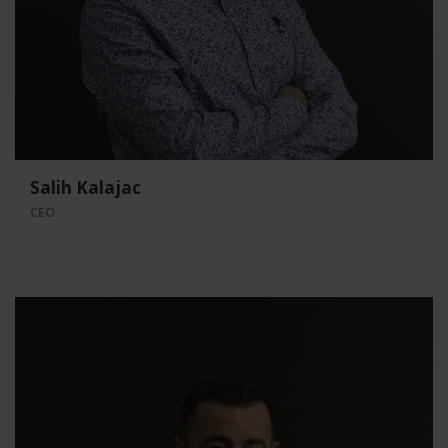
Salih Kalajac
CEO
Daim Muminović
Voditelj proizvodnje