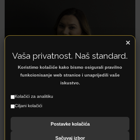
Menadžer prodaje
×
Vaša privatnost. Naš standard.
Email: -amira@dezen.ba
Koristimo kolačiće kako bismo osigurali pravilno
funkcionisanje web stranice i unaprijedili vaše
iskustvo.
Kolačići za analitiku
Ciljani kolačići
Postavke kolačića
Amira Kalajac
Menadžer prodaje
Sačuvaj izbor