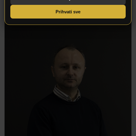
Prihvati sve
Fikret
Kamenjaković
Menadžer tehnološkog
procesa
Email: -fikret@dezen.ba
Kontakt broj: +387 63 283 506