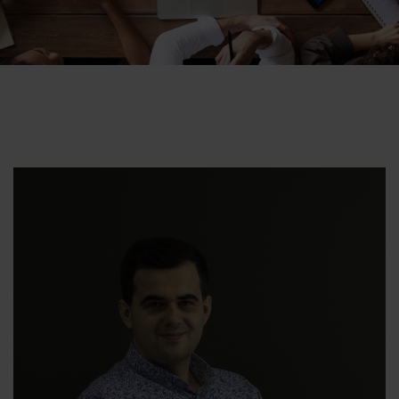
Salih Kalajac
CEO
Email: -salih.kalajac@dezen.ba