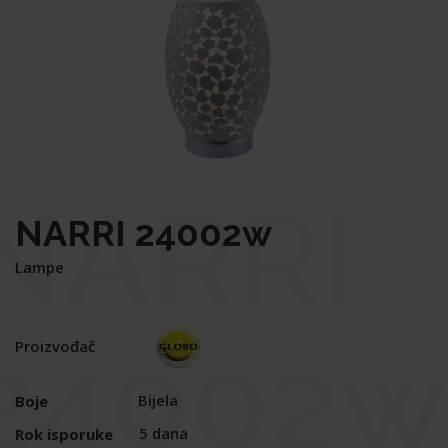
NARRI
NARRI 24002w
Lampe
24002w
Proizvođač
Bijela
Boje
5 dana
Rok isporuke