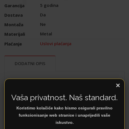
5 godina
Garancija
Da
Dostava
Ne
Montaža
Metal
Materijali
Uslovi plaćanja
Plaćanje
DODATNI OPIS
Boja: bijela
×
Materijal: metal
Vaša privatnost. Naš standard.
Prečnik: 150mm
Visina: 230mm
Koristimo kolačiće kako bismo osigurali pravilno
Grlo: E27
funkcionisanje web stranice i unaprijedili vaše
Max snaga sijalice: 40W
iskustvo.
Napon: 230V