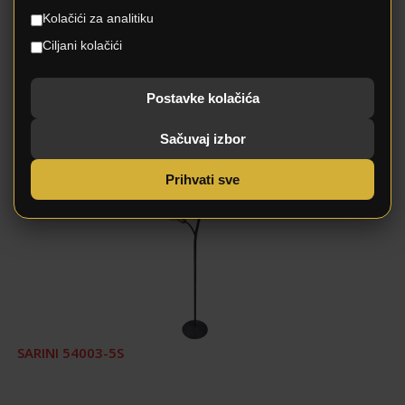
(max.100W).
Kolačići za analitiku
Ciljani kolačići
Postavke kolačića
Povezani proizvodi
Sačuvaj izbor
Prihvati sve
SARINI 54003-5S