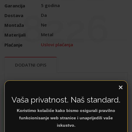
5 godina
Garancija
58226
Da
Dostava
Ne
Montaža
Metal
Materijali
Uslovi plaćanja
Plaćanje
DODATNI OPIS
Ova prvoklasna podna lampa iz serije LA NUBE
×
odlikuje se modernim izgledom i lijepim oblikom.
Vaša privatnost. Naš standard.
Ima savijen nosač sa podesivom teleskopskom
funkcijom, a osnova ove lampe je od mermera.
Koristimo kolačiće kako bismo osigurali pravilno
Ovaj model ima prekidač za uključivanje i
funkcionisanje web stranice i unaprijedili vaše
isključivanje i E27 sijalično grlo, što vam
iskustvo.
omogućava da slobodno izaberete sijalicu