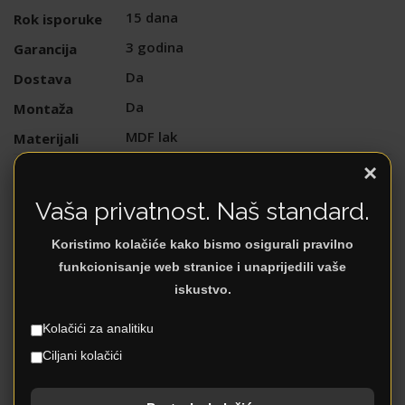
15 dana
Rok isporuke
3 godina
Garancija
Da
Dostava
Da
Montaža
MDF lak
Materijali
Uslovi plaćanja
×
Plaćanje
Vaša privatnost. Naš standard.
DODATNI OPIS
Koristimo kolačiće kako bismo osigurali pravilno
funkcionisanje web stranice i unaprijedili vaše
iskustvo.
Krevet: krevet sa tapaciranim uzglavljem,
Kolačići za analitiku
namjenjen je za dušek dimenzije 160x200cm.
Ciljani kolačići