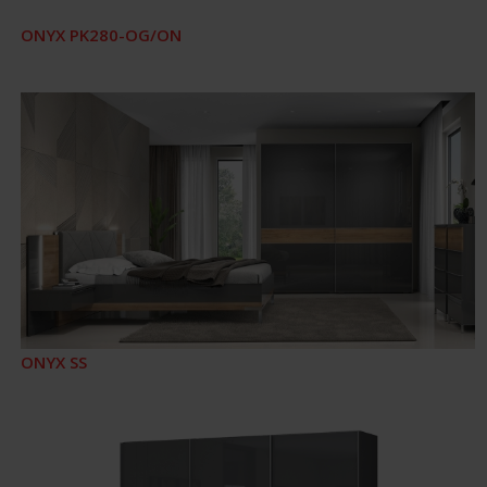
ONYX PK280-OG/ON
ONYX SS