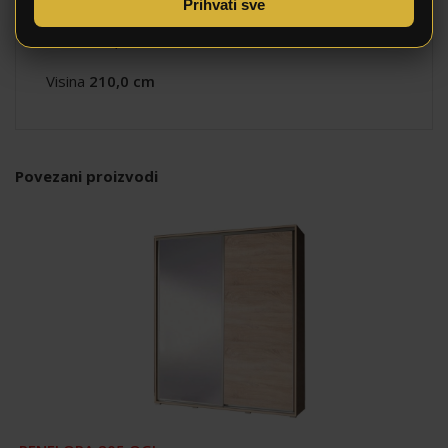
Širina
217,0 cm
Prihvati sve
Dubina
62,5 cm
Visina
210,0 cm
Povezani proizvodi