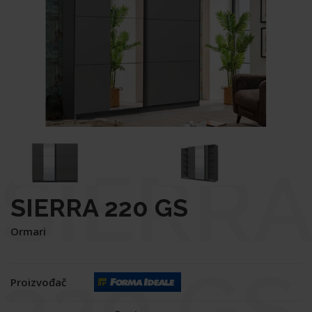
SIERRA
SIERRA 220 GS
Ormari
220 GS
Proizvođač