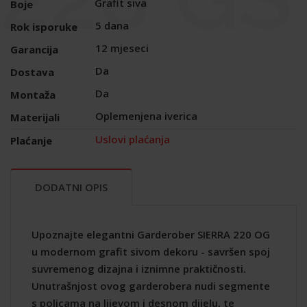
Grafit siva
Boje
5 dana
Rok isporuke
12 mjeseci
Garancija
Da
Dostava
Da
Montaža
Oplemenjena iverica
Materijali
Uslovi plaćanja
Plaćanje
DODATNI OPIS
Upoznajte elegantni Garderober SIERRA 220 OG
u modernom grafit sivom dekoru - savršen spoj
suvremenog dizajna i iznimne praktičnosti.
Unutrašnjost ovog garderobera nudi segmente
s policama na lijevom i desnom dijelu, te