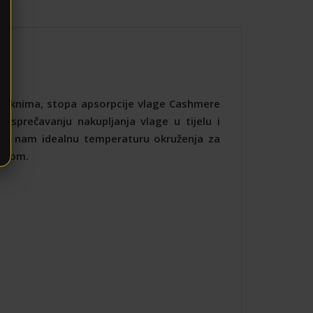
vlaknima, stopa apsorpcije vlage Cashmere
 sprečavanju nakupljanja vlage u tijelu i
deći nam idealnu temperaturu okruženja za
turom.