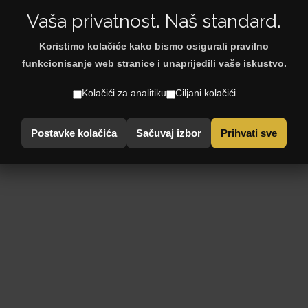
Vaša privatnost. Naš standard.
Koristimo kolačiće kako bismo osigurali pravilno
funkcionisanje web stranice i unaprijedili vaše iskustvo.
za Vaše najmilije
Kolačići za analitiku
Ciljani kolačići
 antialergijska navlaka - u usporedbi s drugim prirodnim 
inu svojom vrhunskom sposobnošću upijanja vlage. Pomaže u
Postavke kolačića
Sačuvaj izbor
Prihvati sve
shmira, kola se vrlo dobro prilagodjava Ijudskom tijelu, nu
ini i ne izaziva reakciju u tijelu svojom antialergijskom struk