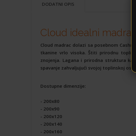
DODATNI OPIS
Cloud idealni madrac 
Cloud madrac dolazi sa posebnom Cashmere
tkanine vrlo visoka. Štiti prirodnu topl
znojenja. Lagana i prirodna struktura ka
spavanje zahvaljujući svojoj toplinskoj osob
Dostupne dimenzije:
- 200x80
- 200x90
- 200x120
- 200x140
- 200x160