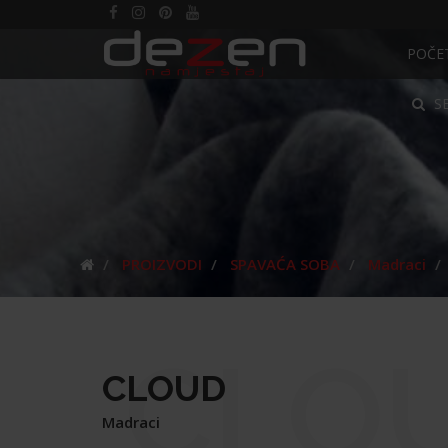
POČE
S
PROIZVODI
SPAVAĆA SOBA
Madraci
CLO
CLOUD
Madraci