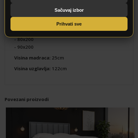
Napomena: Vrijednost dimenzija može imati
odstupanja +-(4cm).
Sačuvaj izbor
Dostupne dimenzije
u kojima model možete
Prihvati sve
poručiti:
- 80x200
- 90x200
Visina madraca:
25cm
Visina uzglavlja:
122cm
Povezani proizvodi