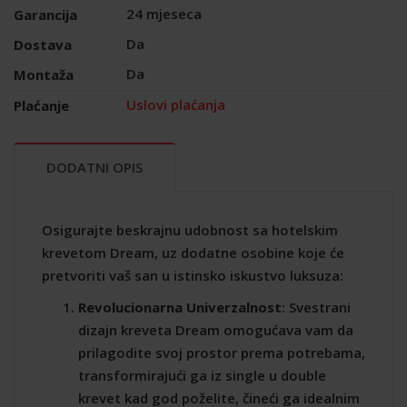
24 mjeseca
Garancija
Da
Dostava
Da
Montaža
Uslovi plaćanja
Plaćanje
DODATNI OPIS
Osigurajte beskrajnu udobnost sa hotelskim
krevetom Dream, uz dodatne osobine koje će
pretvoriti vaš san u istinsko iskustvo luksuza:
Revolucionarna Univerzalnost
: Svestrani
dizajn kreveta Dream omogućava vam da
prilagodite svoj prostor prema potrebama,
transformirajući ga iz single u double
krevet kad god poželite, čineći ga idealnim