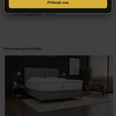
Prihvati sve
Visina madraca:
25cm
Visina uzglavlja:
130cm
Povezani proizvodi