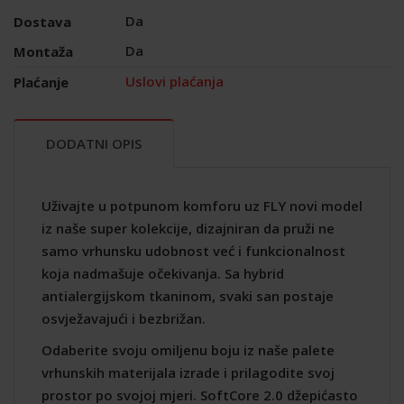
Da
Dostava
Da
Montaža
Uslovi plaćanja
Plaćanje
DODATNI OPIS
Uživajte u potpunom komforu uz FLY novi model
iz naše super kolekcije, dizajniran da pruži ne
samo vrhunsku udobnost već i funkcionalnost
koja nadmašuje očekivanja. Sa hybrid
antialergijskom tkaninom, svaki san postaje
osvježavajući i bezbrižan.
Odaberite svoju omiljenu boju iz naše palete
vrhunskih materijala izrade i prilagodite svoj
prostor po svojoj mjeri. SoftCore 2.0 džepićasto