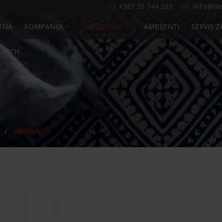
+387 35 744 203
info@de
TNA
KOMPANIJA
PROIZVODI
AMBIJENTI
SERVIS Z
EARCH
ARHIMED
ED