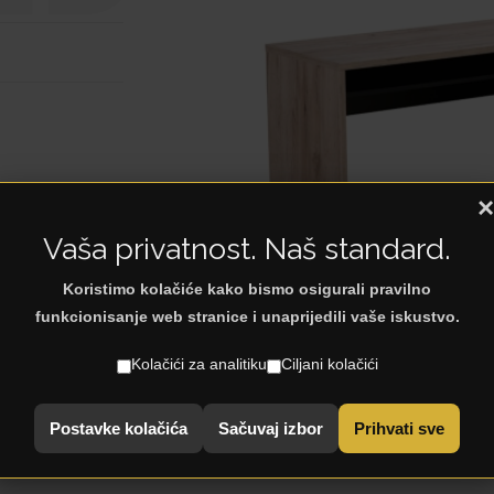
×
Vaša privatnost. Naš standard.
Koristimo kolačiće kako bismo osigurali pravilno
funkcionisanje web stranice i unaprijedili vaše iskustvo.
Kolačići za analitiku
Ciljani kolačići
Postavke kolačića
Sačuvaj izbor
Prihvati sve
< Natrag na: Radni stolovi