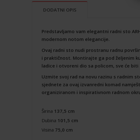
DODATNI OPIS
Predstavljamo vam elegantni radni sto ARHIM
modernom notom elegancije.
Ovaj radni sto nudi prostranu radnu površi
i praktičnost. Montirajte ga pod željenim ku
ladice i otvoreni dio sa policom, sve će bit
Uzmite svoj rad na novu razinu s radnim st
sjednete za ovaj izvanredni komad namješt
organiziranom i inspirativnom radnom okru
Širina
137,5 cm
Dubina
101,5 cm
Visina
75,0 cm