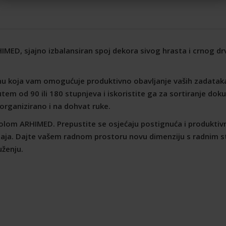
ED, sjajno izbalansiran spoj dekora sivog hrasta i crnog drvet
nu koja vam omogućuje produktivno obavljanje vaših zadataka
tem od 90 ili 180 stupnjeva i iskoristite ga za sortiranje dok
i organizirano i na dohvat ruke.
olom ARHIMED. Prepustite se osjećaju postignuća i produktivnos
aja. Dajte vašem radnom prostoru novu dimenziju s radnim s
ženju.