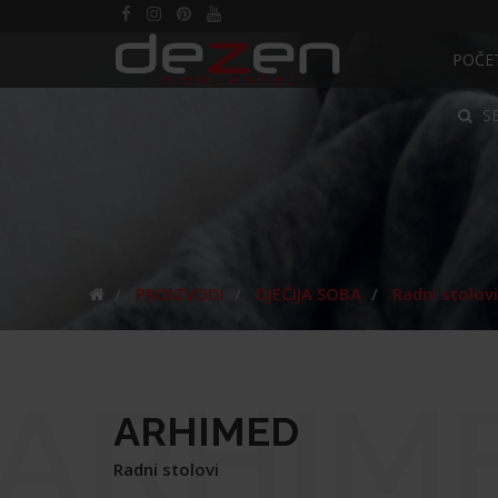
POČE
S
PROIZVODI
DJEČIJA SOBA
Radni stolovi
ARHIM
ARHIMED
Radni stolovi