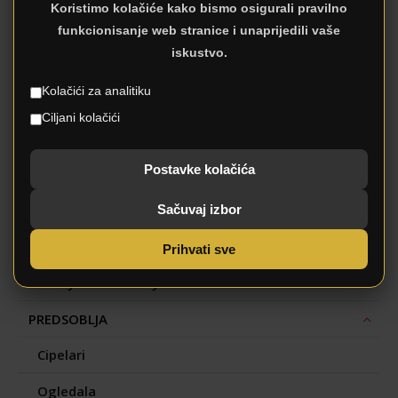
Koristimo kolačiće kako bismo osigurali pravilno
funkcionisanje web stranice i unaprijedili vaše
iskustvo.
No records found.
Kolačići za analitiku
Kategorije
Ciljani kolačići
Postavke kolačića
DJEČJA SOBA
DNEVNI BORAVAK
Sačuvaj izbor
KUĆANSTVO
Prihvati sve
KUHINJA I TRPEZARIJA
PREDSOBLJA
Cipelari
Ogledala