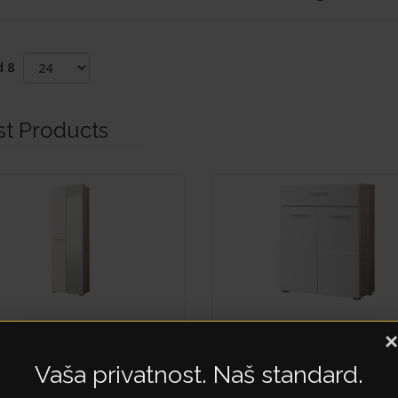
d 8
st Products
×
NY 2K
BENY
Vaša privatnost. Naš standard.
2K1F