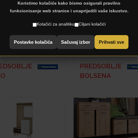
Koristimo kolačiće kako bismo osigurali pravilno
funkcionisanje web stranice i unaprijedili vaše iskustvo.
Kolačići za analitiku
Ciljani kolačići
Postavke kolačića
Sačuvaj izbor
Prihvati sve
EDSOBLJE
PREDSOBLJE
IO
BOLSENA