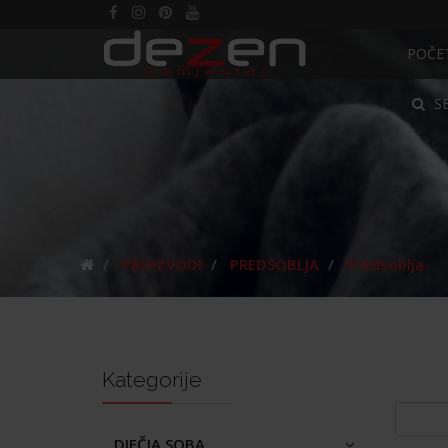
POČE
S
PROIZVODI
PREDSOBLJA
Predsoblja
Kategorije
DJEČJA SOBA