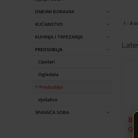
DNEVNI BORAVAK
1 - 8 o
KUĆANSTVO
KUHINJA I TRPEZARIJA
Late
PREDSOBLJA
Cipelari
Ogledala
Predsoblja
Vješalice
SPAVAĆA SOBA
BE
OG