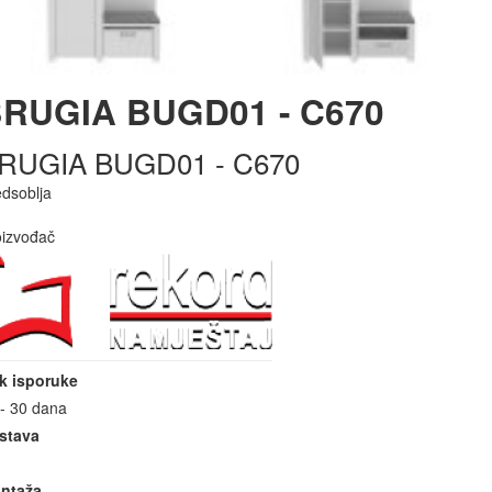
RUGIA BUGD01 - C670
RUGIA BUGD01 - C670
edsoblja
oizvođač
k isporuke
 - 30 dana
stava
ntaža