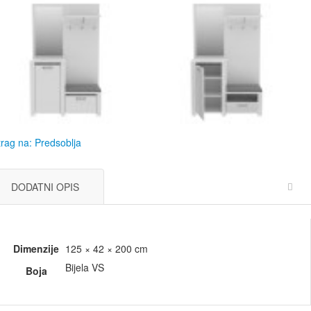
rag na: Predsoblja
DODATNI OPIS
Dimenzije
125 × 42 × 200 cm
Bijela VS
Boja