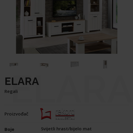
ELARA
ELARA
Regali
Proizvođač
Svijetli hrast/bijelo mat
Boje