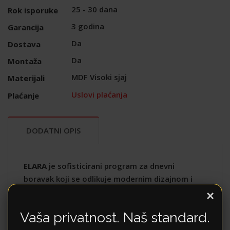
25 - 30 dana
Rok isporuke
3 godina
Garancija
Da
Dostava
Da
Montaža
MDF Visoki sjaj
Materijali
Uslovi plaćanja
Plaćanje
DODATNI OPIS
ELARA
je sofisticirani program za dnevni
boravak koji se odlikuje modernim dizajnom i
visokokvalitetnim materijalima. Ovaj set
×
namještaja dolazi u kombinaciji svijetlog hrasta
Vaša privatnost. Naš standard.
i bijelog mat premaza, što stvara elegantan i
prozračan izgled.