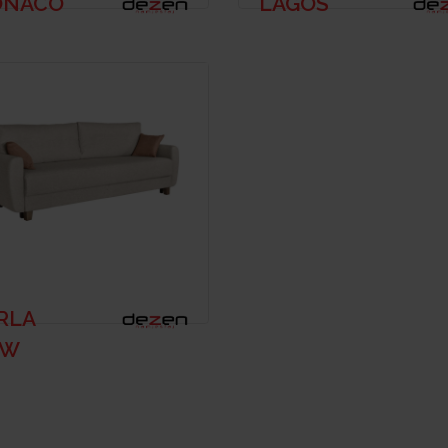
NACO
LAGOS
RLA
EW