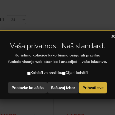
d 1
×
st Products
Vaša privatnost. Naš standard.
Koristimo kolačiće kako bismo osigurali pravilno
funkcionisanje web stranice i unaprijedili vaše iskustvo.
Kolačići za analitiku
Ciljani kolačići
Postavke kolačića
Sačuvaj izbor
Prihvati sve