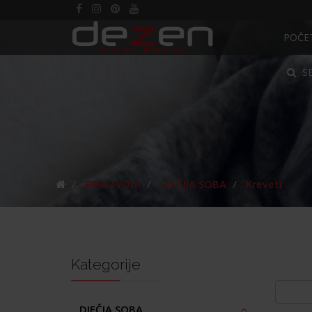
POČE
S
PROIZVODI
DJEČIJA SOBA
Kreveti
Kategorije
DJEČJA SOBA