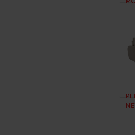
MO
PE
N